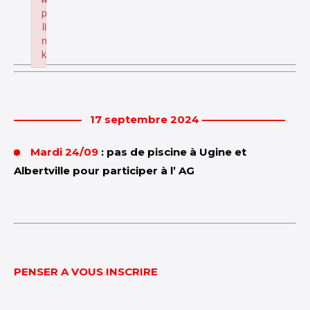
p
li
n
k
Failed to initialize plugin: wplink
——————– 17 septembre 2024 ————————
Mardi 24/09
: pas de piscine à Ugine et
Albertville pour participer à l’ AG
PENSER A VOUS INSCRIRE