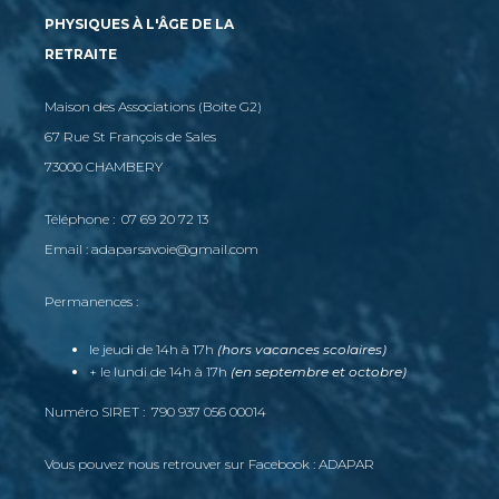
PHYSIQUES À L'ÂGE DE LA
RETRAITE
Maison des Associations (Boite G2)
67 Rue St François de Sales
73000 CHAMBERY
Téléphone : 07 69 20 72 13
Email : adaparsavoie@gmail.com
Permanences :
le jeudi de 14h à 17h
(hors vacances scolaires)
+ le lundi de 14h à 17h
(en septembre et octobre)
Numéro SIRET : 790 937 056 00014
Vous pouvez nous retrouver sur Facebook : ADAPAR