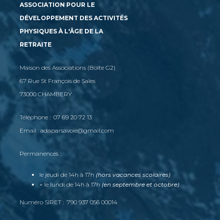
ASSOCIATION POUR LE
DÉVELOPPEMENT DES ACTIVITÉS
PHYSIQUES À L'ÂGE DE LA
RETRAITE
Maison des Associations (Boite G2)
67 Rue St François de Sales
73000 CHAMBERY
Téléphone : 07 69 20 72 13
Email : adaparsavoie@gmail.com
Permanences :
le jeudi de 14h à 17h
(hors vacances scolaires)
+ le lundi de 14h à 17h
(en septembre et octobre)
Numéro SIRET : 790 937 056 00014