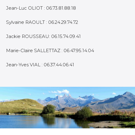
Jean-Luc OLIOT : 06.73.81.88.18
Sylvaine RAOULT : 06.24.29.74.72
Jackie ROUSSEAU: 06.15.74.09.41
Marie-Claire SALLETTAZ : 06.47.95.14.04
Jean-Yves VIAL : 06.37.44.06.41