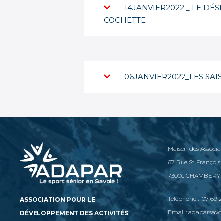
14JANVIER2022 _ LE DÉ
COCHETTE
06JANVIER2022_LES SA
Maison des Associa
67 Rue St François
73000 CHAMBERY
Téléphone : 07 69 2
ASSOCIATION POUR LE
Email : adaparsa
DÉVELOPPEMENT DES ACTIVITÉS