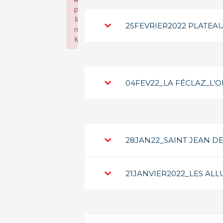
p
li
25FEVRIER2022 PLATEAU
n
k
Failed to initialize plugin: wplink
04FEV22_LA FÉCLAZ_L’
28JAN22_SAINT JEAN DE
21JANVIER2022_LES ALL