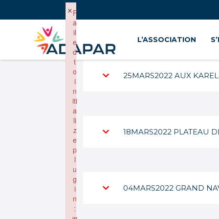
×
F
a
il
L’ASSOCIATION
S
e
d
t
o
25MARS2022 AUX KAREL
i
n
iti
a
li
z
18MARS2022 PLATEAU D
e
p
l
u
g
04MARS2022 GRAND NA
i
n
:
w