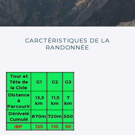
CARCTÉRISTIQUES DE LA
RANDONNÉE
Tour et
Tête de
G1
G2
G3
la Cicle
Distance
13,5
11,5
7
à
km
km
km
Parcourir
Dénivelé
870m
720m
300
Cumulé
IBP
125
110
50