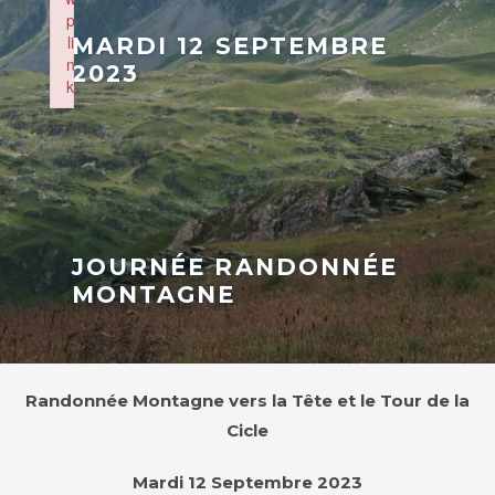
p
li
MARDI 12 SEPTEMBRE
n
2023
k
Failed to initialize plugin: wplink
JOURNÉE RANDONNÉE
MONTAGNE
Randonnée Montagne vers la Tête et le Tour de la
Cicle
Mardi 12 Septembre 2023