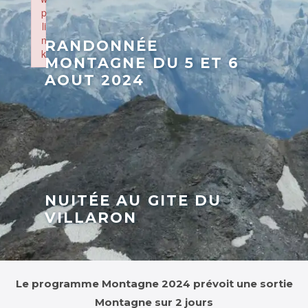
p
li
n
RANDONNÉE
k
MONTAGNE DU 5 ET 6
Failed to initialize plugin: wplink
AOUT 2024
NUITÉE AU GITE DU
VILLARON
Le programme Montagne 2024 prévoit une sortie
Montagne sur 2 jours