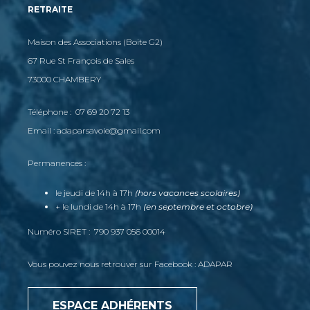
RETRAITE
Maison des Associations (Boite G2)
67 Rue St François de Sales
73000 CHAMBERY
Téléphone : 07 69 20 72 13
Email : adaparsavoie@gmail.com
Permanences :
le jeudi de 14h à 17h
(hors vacances scolaires)
+ le lundi de 14h à 17h
(en septembre et octobre)
Numéro SIRET : 790 937 056 00014
Vous pouvez nous retrouver sur Facebook : ADAPAR
ESPACE ADHÉRENTS