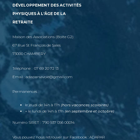
DÉVELOPPEMENT DES ACTIVITÉS
PHYSIQUES À L'ÂGE DE LA
RETRAITE
Maison des Associations (Boite G2)
67 Rue St François de Sales
73000 CHAMBERY
Téléphone : 07 69 20 72 13
Email : adaparsavoie@gmail.com
Permanences :
le jeudi de 14h à 17h
(hors vacances scolaires)
+ le lundi de 14h à 17h
(en septembre et octobre)
Numéro SIRET : 790 937 056 00014
Vous pouvez nous retrouver sur Facebook : ADAPAR