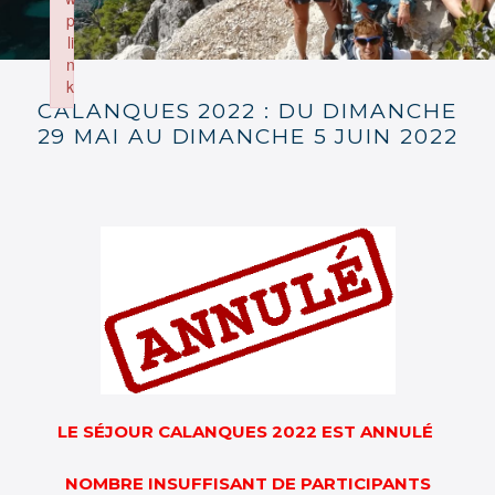
p
li
n
k
CALANQUES 2022 : DU DIMANCHE
Failed to initialize plugin: wplink
29 MAI AU DIMANCHE 5 JUIN 2022
LE SÉJOUR CALANQUES 2022 EST ANNULÉ
NOMBRE INSUFFISANT DE PARTICIPANTS