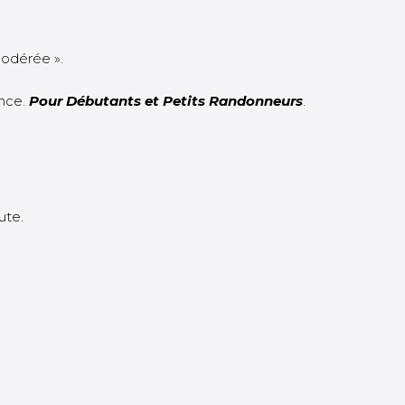
Modérée ».
ence.
Pour Débutants et Petits Randonneurs
.
ute.