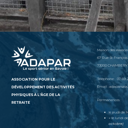
Maison des Associa
67 Rue St François
73000 CHAMBERY
Téléphone : 07 69 2
ASSOCIATION POUR LE
Email : adaparsa
DÉVELOPPEMENT DES ACTIVITÉS
PHYSIQUES À L'ÂGE DE LA
Permanences :
RETRAITE
le jeudi de 
+ le lundi d
octobre)