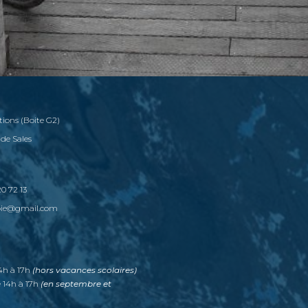
tions (Boite G2)
 de Sales
0 72 13
voie@gmail.com
14h à 17h
(hors vacances scolaires)
e 14h à 17h
(en septembre et