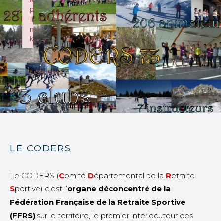
p
li
n
k
Failed to initialize plugin: wplink
LE CODERS
Le CODERS (
C
omité
D
épartemental de la
R
etraite
S
portive)
c’est l’
organe déconcentré de la
Fédération Française de la Retraite Sportive
(FFRS)
sur le territoire, le premier interlocuteur des