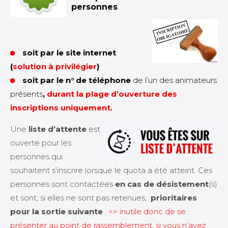
personnes
soit par le site internet
(
solution à privilégier
)
soit par le n° de téléphone
de l’un des animateurs
présents
,
durant la plage d’ouverture des
inscriptions
uniquement
.
Une
liste d’attente
est
ouverte pour les
personnes qui
souhaitent s’inscrire lorsque le quota a été atteint. Ces
personnes sont contactées
en cas de désistement
(s)
et sont, si elles ne sont pas retenues,
prioritaires
pour la sortie suivante
.
=> inutile donc de se
présenter au point de rassemblement, si vous n’avez