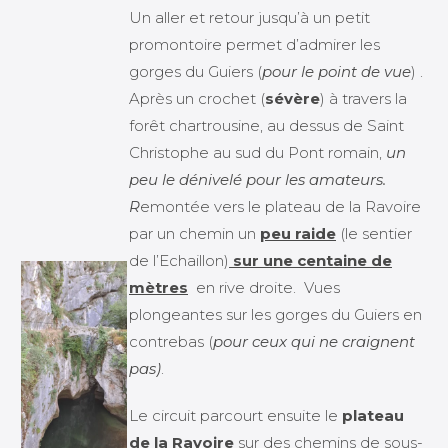
Un aller et retour jusqu’à un petit
promontoire permet d’admirer les
gorges du Guiers (
pour le point de vue
) .
Après un crochet (
sévère
) à travers la
forêt chartrousine, au dessus de Saint
Christophe au sud du Pont romain,
un
peu le dénivelé pour les amateurs.
R
emontée vers le plateau de la Ravoire
par un chemin un
peu raide
(le sentier
de l’Echaillon)
sur une centaine de
mètres
en rive droite. Vues
plongeantes sur les gorges du Guiers en
contrebas (
pour ceux qui ne craignent
pas)
.
Le circuit parcourt ensuite le
plateau
de la Ravoire
sur des chemins de sous-