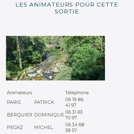
LES ANIMATEURS POUR CETTE
SORTIE
Animateurs
Téléphone
06 19 86
PARIS
PATRICK
41 97
06 31 63
BERQUIER
DOMINIQUE
70 97
06 34 68
PEGAZ
MICHEL
38 57