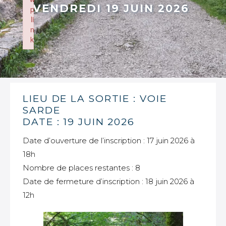
VENDREDI 19 JUIN 2026
p
li
n
k
Failed to initialize plugin: wplink
LIEU DE LA SORTIE : VOIE
SARDE
DATE : 19 JUIN 2026
Date d’ouverture de l’inscription : 17 juin 2026 à
18h
Nombre de places restantes : 8
Date de fermeture d’inscription : 18 juin 2026 à
12h