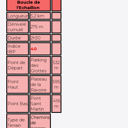
Boucle de
l’Echaillon
Longueur
5,2 km
Dénivelé
275 m
cumulé
Durée
2h30
Indice
40
IBP
Parking
Point de
532
des
Départ
m
Grottes
Plateau
Point
595
de la
Haut
m
Ravoire
Pont
416
Point Bas
Saint
m
Martin
Chemins
Type de
de
Terrain