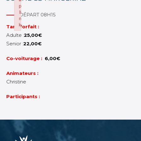
p
li
DÉPART 08H15
n
k
Tarif forfait :
Failed to initialize plugin: wplink
Adulte :
25,00€
Senior :
22,00€
Co-voiturage :
6,00€
Animateurs :
Christine
Participants :