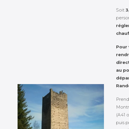
Soit
3
perso
régle
chauf
Pour
rend
dire
au po
dépar
Rand
Prend
Montm
(A41 
puis p