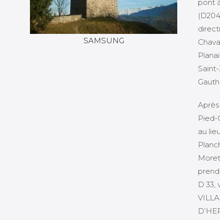
pont à
(D204
direct
SAMSUNG
Chava
Planai
Saint
Gauthi
Après
Pied-G
au lie
Planc
Moret
prendr
D 33, 
VILL
D’HER