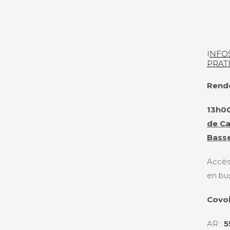
I
NFO
PRAT
Rend
13h0
de Ca
Bass
Accès
en bus
Covo
AR :
5