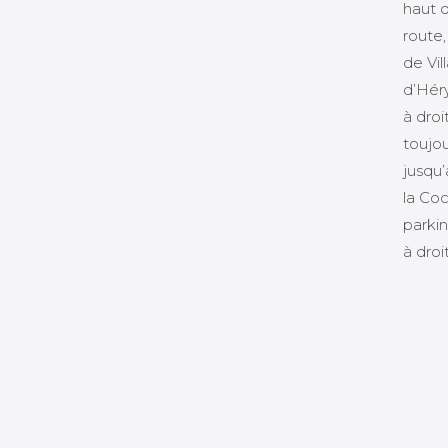
haut 
route,
de Vil
d’Hér
à droi
toujou
jusqu’
la Co
parkin
à droi