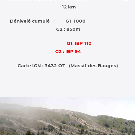
: 12 km
Dénivelé cumulé : G1 1000
G2 : 850m
G1: IBP 110
G2 : IBP 94
Carte IGN : 3432 OT (Massif des Bauges)