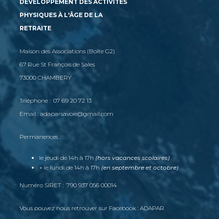
DÉVELOPPEMENT DES ACTIVITÉS
PHYSIQUES À L'ÂGE DE LA
RETRAITE
Maison des Associations (Boite G2)
67 Rue St François de Sales
73000 CHAMBERY
Téléphone : 07 69 20 72 13
Email : adaparsavoie@gmail.com
Permanences :
le jeudi de 14h à 17h
(hors vacances scolaires)
+ le lundi de 14h à 17h
(en septembre et octobre)
Numéro SIRET : 790 937 056 00014
Vous pouvez nous retrouver sur Facebook : ADAPAR