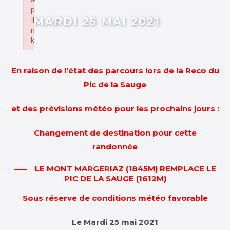
p
li
MARDI 25 MAI 2021
n
k
Failed to initialize plugin: wplink
En raison de l’état des parcours lors de la Reco du
Pic de la Sauge
et des prévisions météo pour les prochains jours :
Changement de destination pour cette
randonnée
LE MONT MARGERIAZ (1845M) REMPLACE LE
PIC DE LA SAUGE
(1612M)
Sous réserve de conditions météo favorable
Le Mardi 25 mai 2021