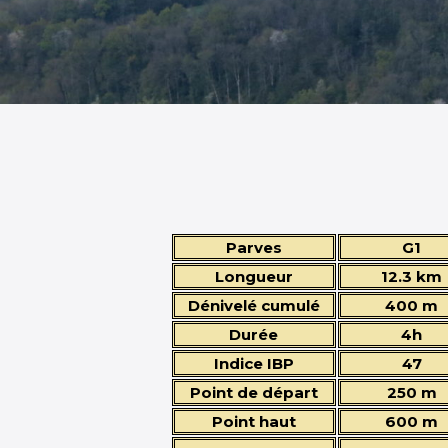
Parves
G1
Longueur
12.3 km
Dénivelé cumulé
400 m
Durée
4h
Indice IBP
47
Point de départ
250 m
Point haut
600 m