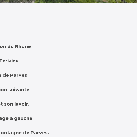
tion du Rhône
Ecrivieu
n de Parves.
tion suivante
 son lavoir.
irage à gauche
 Montagne de Parves.