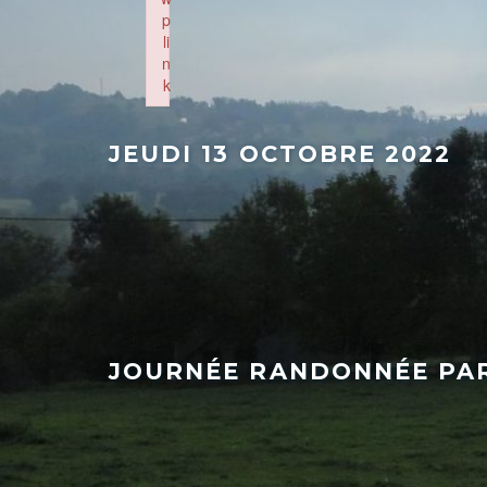
p
li
n
k
Failed to initialize plugin: wplink
JEUDI 13 OCTOBRE 2022
JOURNÉE RANDONNÉE PAR