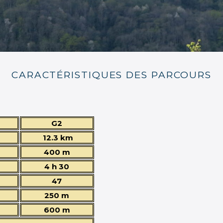
CARACTÉRISTIQUES DES PARCOURS
G2
12.3 km
400 m
4 h 30
47
250 m
600 m